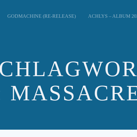
GODMACHINE (RE-RELEASE)
ACHLYS – ALBUM 202
SCHLAGWOR
: MASSACR