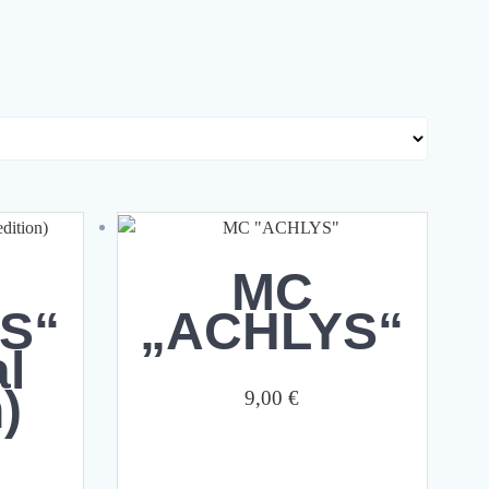
MC
S“
„ACHLYS“
al
)
9,00
€