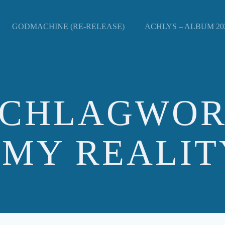
GODMACHINE (RE-RELEASE)
ACHLYS – ALBUM 202
SCHLAGWOR
: MY REALIT