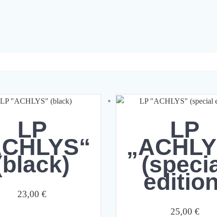
LP
LP
ACHLYS“
„ACHLY
(black)
(speci
edition
23,00
€
25,00
€